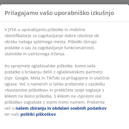
Prilagajamo vašo uporabniško izkušnjo
V JYSK-u uporabljamo piškotke in mobilne
identifikatorje za zagotavljanje dobre izkušnje ob
obisku našega spletnega mesta. Piškotki zbirajo
podatke o vas za zagotavljanje funkcionalnosti,
statistike in ustreznega trženja.
Ko sprejmete oglaševalske piškotke, bomo vaše
podatke o brskanju delili z oglaševalskimi partnerji
(npr. Google, Meta in TikTok) za prilagojene in statične
oglase. Več o namenih si lahko preberete v razdelku
»Nastanitve piškotkov« in prekličete svoje soglasje s
klikom na ikono piškotka. S klikom na »Sprejmi vse
piškotke« soglašate z vsemi tremi nameni. Preberite
več o
našem zbiranju in obdelavi osebnih podatkov
ter naši
politiki piškotkov
.