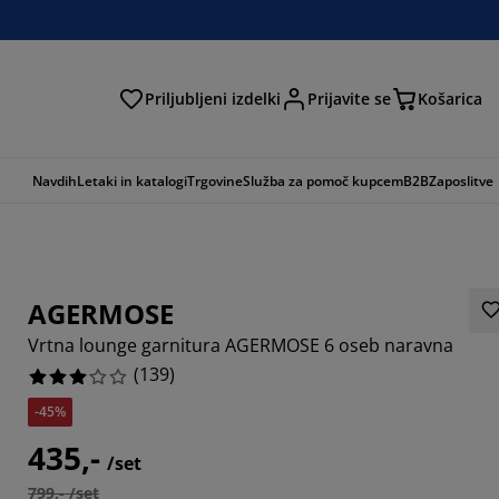
Priljubljeni izdelki
Prijavite se
Košarica
Navdih
Letaki in katalogi
Trgovine
Služba za pomoč kupcem
B2B
Zaposlitve
AGERMOSE
Vrtna lounge garnitura AGERMOSE 6 oseb naravna
(
139
)
-45%
9928%
435,-
/set
4892%
799,- /set