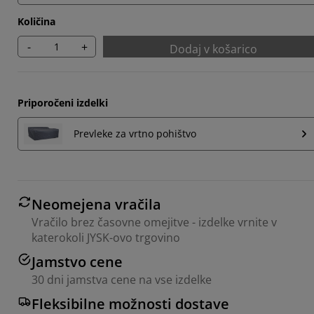
Količina
-
+
Dodaj v košarico
Priporočeni izdelki
Prevleke za vrtno pohištvo
Neomejena vračila
Vračilo brez časovne omejitve - izdelke vrnite v
katerokoli JYSK-ovo trgovino
Jamstvo cene
30 dni jamstva cene na vse izdelke
Fleksibilne možnosti dostave