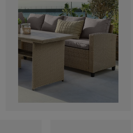
5.035971223021
5.75539568345
39.56834532374