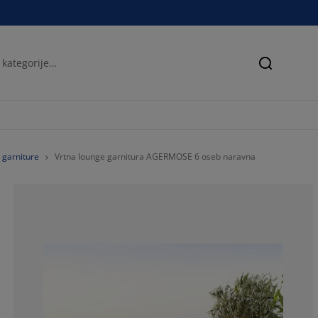
Iskanje
 garniture
Vrtna lounge garnitura AGERMOSE 6 oseb naravna
43.1654676258
6.47482014388