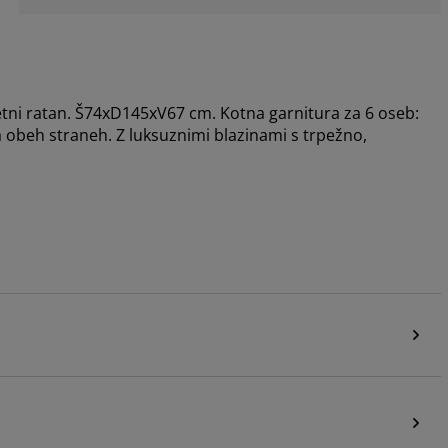
metni ratan. Š74xD145xV67 cm. Kotna garnitura za 6 oseb:
a obeh straneh. Z luksuznimi blazinami s trpežno,