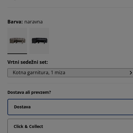
5825%
3238%
Barva
:
naravna
1006%
Vrtni sedežni set
:
Kotna garnitura, 1 miza
Dostava ali prevzem?
Dostava
Click & Collect