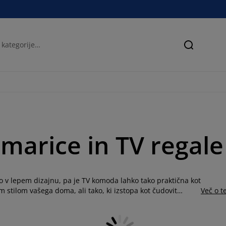
Iskanje
omarice in TV regal
co v lepem dizajnu, pa je TV komoda lahko tako praktična kot
 stilom vašega doma, ali tako, ki izstopa kot čudovit
Več o 
ire TV omarice v različnih velikostih, odvisno od velikosti
ašli veliko izbiro modernih TV omaric, ki ustrezajo vašim
rvi, stekla, betona ali visokega sijaja s policami, vrati, na