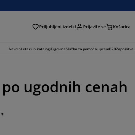
Priljubljeni izdelki
Prijavite se
Košarica
Navdih
Letaki in katalogi
Trgovine
Služba za pomoč kupcem
B2B
Zaposlitve
e po ugodnih cenah
tem