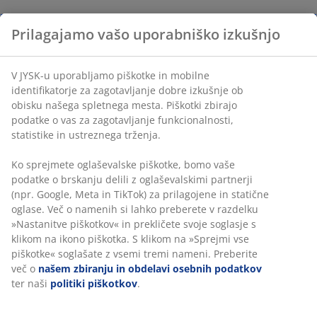
Prilagajamo vašo uporabniško izkušnjo
V JYSK-u uporabljamo piškotke in mobilne
identifikatorje za zagotavljanje dobre izkušnje ob
obisku našega spletnega mesta. Piškotki zbirajo
podatke o vas za zagotavljanje funkcionalnosti,
statistike in ustreznega trženja.
Ko sprejmete oglaševalske piškotke, bomo vaše
podatke o brskanju delili z oglaševalskimi partnerji
(npr. Google, Meta in TikTok) za prilagojene in statične
oglase. Več o namenih si lahko preberete v razdelku
»Nastanitve piškotkov« in prekličete svoje soglasje s
klikom na ikono piškotka. S klikom na »Sprejmi vse
piškotke« soglašate z vsemi tremi nameni. Preberite
več o
našem zbiranju in obdelavi osebnih podatkov
ter naši
politiki piškotkov
.