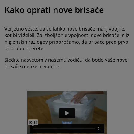
ega in zaščita pohištva
unanja svetila
juhe
steljni okvirji
uči
Kako oprati nove brisače
ampiranje
arderobne omare
kvir divanske postelje
zdelki za dom
Verjetno veste, da so lahko nove brisače manj vpojne,
ohištvo za spalnice
osteljna dna
zdelki za otroško sobo
kot bi vi želeli. Za izboljšanje vpojnosti nove brisače in iz
higienskih razlogov priporočamo, da brisače pred prvo
ežišča za otroke
rilo
uporabo operete.
Sledite nasvetom v našemu vodiču, da bodo vaše nove
troške postelje
brisače mehke in vpojne.