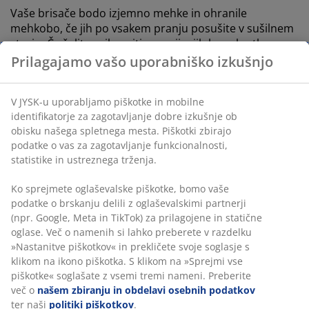
Vaše brisače bodo izjemno mehke in ohranile
mehkobo, če jih po vsakem pranju posušite v sušilnem
stroju. Če želite prihraniti energijo, jih le na kratko
ožemite v sušilnem stroju, nato pa jih obesite na
Prilagajamo vašo uporabniško izkušnjo
stojalo, da se do konca posušijo.
Pred pranjem vedno preverite etiketo na novi brisači,
V JYSK-u uporabljamo piškotke in mobilne
kjer so navodila za pranje in sušenje brisač.
identifikatorje za zagotavljanje dobre izkušnje ob
obisku našega spletnega mesta. Piškotki zbirajo
podatke o vas za zagotavljanje funkcionalnosti,
statistike in ustreznega trženja.
Ko sprejmete oglaševalske piškotke, bomo vaše
podatke o brskanju delili z oglaševalskimi partnerji
TRAJNO NIZKA
(npr. Google, Meta in TikTok) za prilagojene in statične
TRAJNO 
CENA
-62%
CENA
-27%
oglase. Več o namenih si lahko preberete v razdelku
-27%
YSBY
»Nastanitve piškotkov« in prekličete svoje soglasje s
Gold
Gold
Plus
Basic
KARLSTAD
KARLSTAD
UPPSALA
UPPSA
klikom na ikono piškotka. S klikom na »Sprejmi vse
Brisača
piškotke« soglašate z vsemi tremi nameni. Preberite
Brisača
Brisača
Brisača
Brisača
YSBY 50x90
več o
našem zbiranju in obdelavi osebnih podatkov
KARLSTAD
KARLSTAD
UPPSALA
UPPSA
roza
ter naši
politiki piškotkov
.
50x100 bela
40x60
30x50 bela
30x50