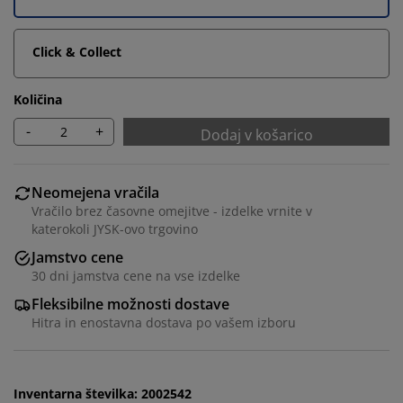
Click & Collect
Količina
-
+
Dodaj v košarico
Neomejena vračila
Vračilo brez časovne omejitve - izdelke vrnite v
katerokoli JYSK-ovo trgovino
Jamstvo cene
Prilagajamo vašo uporabniško izkušnjo
30 dni jamstva cene na vse izdelke
Fleksibilne možnosti dostave
V JYSK-u uporabljamo piškotke in mobilne
Hitra in enostavna dostava po vašem izboru
identifikatorje za zagotavljanje dobre izkušnje ob
obisku našega spletnega mesta. Piškotki zbirajo
podatke o vas za zagotavljanje funkcionalnosti,
statistike in ustreznega trženja.
Inventarna številka: 2002542