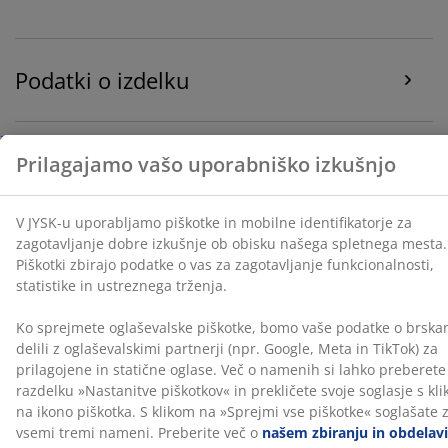
Ko sprejmete oglaševalske piškotke, bomo vaše
podatke o brskanju delili z oglaševalskimi partnerji
(npr. Google, Meta in TikTok) za prilagojene in statične
Podatki o izdelku
oglase. Več o namenih si lahko preberete v razdelku
»Nastanitve piškotkov« in prekličete svoje soglasje s
klikom na ikono piškotka. S klikom na »Sprejmi vse
piškotke« soglašate z vsemi tremi nameni. Preberite
Ocene
več o
našem zbiranju in obdelavi osebnih podatkov
(
10
)
ter naši
politiki piškotkov
.
O znamki
Dostava