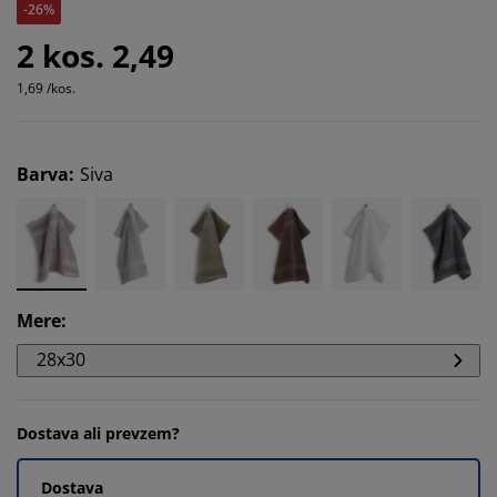
-26%
2 kos. 2,49
1,69 /kos.
Barva
:
Siva
Mere
:
28x30
Dostava ali prevzem?
Dostava