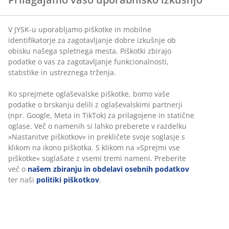
V JYSK-u uporabljamo piškotke in mobilne
identifikatorje za zagotavljanje dobre izkušnje ob
obisku našega spletnega mesta. Piškotki zbirajo
podatke o vas za zagotavljanje funkcionalnosti,
statistike in ustreznega trženja.
Ko sprejmete oglaševalske piškotke, bomo vaše
podatke o brskanju delili z oglaševalskimi partnerji
(npr. Google, Meta in TikTok) za prilagojene in statične
oglase. Več o namenih si lahko preberete v razdelku
»Nastanitve piškotkov« in prekličete svoje soglasje s
klikom na ikono piškotka. S klikom na »Sprejmi vse
piškotke« soglašate z vsemi tremi nameni. Preberite
več o
našem zbiranju in obdelavi osebnih podatkov
ter naši
politiki piškotkov
.