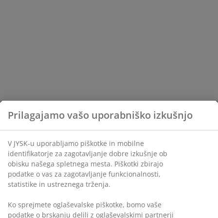
Prilagajamo vašo uporabniško izkušnjo
V JYSK-u uporabljamo piškotke in mobilne
identifikatorje za zagotavljanje dobre izkušnje ob
obisku našega spletnega mesta. Piškotki zbirajo
podatke o vas za zagotavljanje funkcionalnosti,
statistike in ustreznega trženja.
Ko sprejmete oglaševalske piškotke, bomo vaše
podatke o brskanju delili z oglaševalskimi partnerji