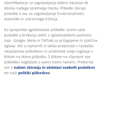
identifikatorje za zagotavljanje dobre izkušnje ob
vsakodnevno uživanje.
obisku našega spletnega mesta. Piškotki zbirajo
podatke o vas za zagotavljanje funkcionalnosti,
Ideje za opremo balkona
statistike in ustreznega trženja.
Ureditev balkona je odlična priložnost, da ustvarimo majhen,
Ko sprejmete oglaševalske piškotke, bomo vaše
a prijeten zunanji kotiček za sprostitev. Z nekaj premišljenimi
podatke o brskanju delili z oglaševalskimi partnerji
idejami in izbranim vrtnim pohištvom lahko tudi manjši
(npr. Google, Meta in TikTok) za prilagojene in statične
balkon postane prostor za uživanje na svežem zraku.
oglase. Več o namenih si lahko preberete v razdelku
»Nastanitve piškotkov« in prekličete svoje soglasje s
Ena izmed idej je postavitev
majhne vrtne mizice
in
klikom na ikono piškotka. S klikom na »Sprejmi vse
dveh zložljivih stolov. Takšno vrtno pohištvo je
piškotke« soglašate z vsemi tremi nameni. Preberite
praktično, saj ne zavzame veliko prostora, hkrati pa
več o
našem zbiranju in obdelavi osebnih podatkov
omogoča prijetno pitje jutranje kave ali večerni pogovor.
ter naši
politiki piškotkov
.
Dodamo lahko mehke blazine, ki poskrbijo za večje
udobje in lepši videz.
Druga možnost je ustvariti zeleni kotiček z lonci za rože
ali zelišča. Rastline, kot so sivka, bazilika ali meta,
polepšajo balkon in ustvarijo občutek majhnega vrta.
Viseči lonci ali police za rastline so dobra rešitev, kadar
želimo izkoristiti tudi stene.