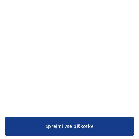
Kategorije
Kategorije
Pomoč kupcem
Pomoč kupcem
JYSK
JYSK
SEDEŽ PODJETJA
Sledite podjetju JYSK
Sprejmi vse piškotke