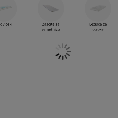
reberite v
vodiču za ležišča
.
Več o
UR®
in
DREAMZONE®
. Ležišča iz pene so na voljo:
80x200
0x200 cm.
dvložki
Zaščite za
Ležišča za
vzmetnico
otroke