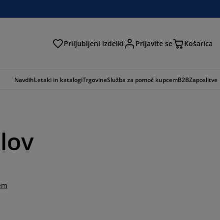
Priljubljeni izdelki
Prijavite se
Košarica
Navdih
Letaki in katalogi
Trgovine
Služba za pomoč kupcem
B2B
Zaposlitve
lov
tem