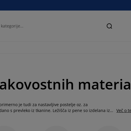
Iskanje
 kakovostnih materia
 primerno je tudi za nastavljive postelje oz. za
obdano s prevleko iz tkanine. Ležišča iz pene so izdelana iz
Več o 
dra, ki je narejeno iz rahlo težje poliuretanske pene, in
evilna ležišča imajo profilirano zgornjo plast, kar spodbuja
o tudi vgrajeno plast iz naravnega kokosa, ki nudi podporo