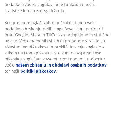
podatke o vas za zagotavljanje funkcionalnosti,
Kliknite tukaj
statistike in ustreznega trženja.
Ko sprejmete oglaševalske piškotke, bomo vaše
podatke o brskanju delili z oglaševalskimi partnerji
(npr. Google, Meta in TikTok) za prilagojene in statične
oglase. Več o namenih si lahko preberete v razdelku
»Nastanitve piškotkov« in prekličete svoje soglasje s
klikom na ikono piškotka. S klikom na »Sprejmi vse
Odlične ponudbe
piškotke« soglašate z vsemi tremi nameni. Preberite
več o
našem zbiranju in obdelavi osebnih podatkov
V JYSK-u imamo veliko izbiro izdelkov za ureditev
ter naši
politiki piškotkov
.
doma in vedno lahko najdete odlično ponudbo.
Odlične ponudbe
Prijavite se in osvojite lahko JYSK darilni