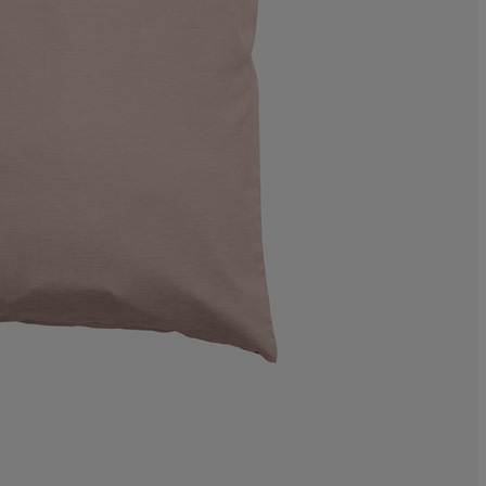
20%
0%
10%