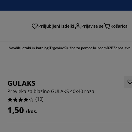
Priljubljeni izdelki
Prijavite se
Košarica
Navdih
Letaki in katalogi
Trgovine
Služba za pomoč kupcem
B2B
Zaposlitve
GULAKS
Prevleka za blazino GULAKS 40x40 roza
(
10
)
1,50
/kos.