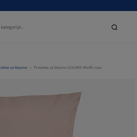
Iskanje
vleke za blazine
Prevleka za blazino GULAKS 40x40 roza
70%
0%