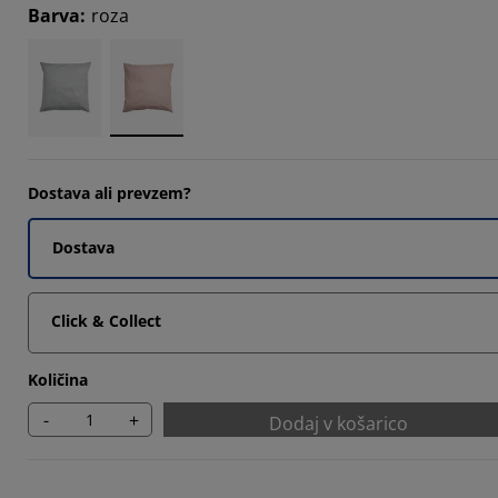
Barva
:
roza
Dostava ali prevzem?
Dostava
Click & Collect
Količina
-
+
Dodaj v košarico