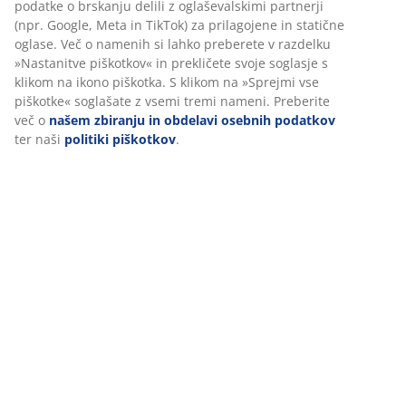
podatke o brskanju delili z oglaševalskimi partnerji
Podatki o izdelku
(npr. Google, Meta in TikTok) za prilagojene in statične
oglase. Več o namenih si lahko preberete v razdelku
»Nastanitve piškotkov« in prekličete svoje soglasje s
klikom na ikono piškotka. S klikom na »Sprejmi vse
Ocene
piškotke« soglašate z vsemi tremi nameni. Preberite
(
25
)
več o
našem zbiranju in obdelavi osebnih podatkov
ter naši
politiki piškotkov
.
Dostava