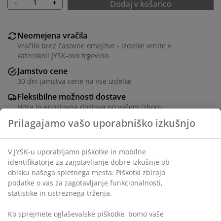
-
+
Dodaj v košarico
Neomejena vračila
Vračilo brez časovne omejitve - izdelke vrnite v
katerokoli JYSK-ovo trgovino
Jamstvo cene
30 dni jamstva cene na vse izdelke
Fleksibilne možnosti dostave
Hitra in enostavna dostava po vašem izboru
Prilagajamo vašo uporabniško izkušnjo
Jeklo. Š40xV55xG45 cm
V JYSK-u uporabljamo piškotke in mobilne
identifikatorje za zagotavljanje dobre izkušnje ob
Inventarna številka: 3650069
obisku našega spletnega mesta. Piškotki zbirajo
podatke o vas za zagotavljanje funkcionalnosti,
Navodila za sestavljanje
statistike in ustreznega trženja.
Ko sprejmete oglaševalske piškotke, bomo vaše