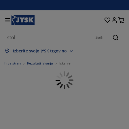
Postelje in ležišča
Izdelki za dom
Shranjevanje
Dnevna soba
Kopalnica
Predsoba
Jedilnica
Spalnica
Pisarna
Zavese
Vrt
Zbriši
Iskanj
rikaži vse
rikaži vse
rikaži vse
rikaži vse
rikaži vse
rikaži vse
rikaži vse
rikaži vse
rikaži vse
rikaži vse
rikaži vse
Izberite svojo JYSK trgovino
zmetnice in ležišča
ežišča iz pene
risače
isarniško pohištvo
ofe
edilne mize
arderobna omare
redsoba
otove zavese
rtno pohištvo
ekorativni program
Prva stran
Rezultati iskanja
Iskanje
ostelje
zmetnice
palniški tekstil
hranjevanje
slanjači in tabureji
dilniški stoli
ohištvo za shranjevanje
tenska ogledala in obešalniki
loji
rtne blazine
palniški tekstil
reže proti insektom
boji za vrtne blazine
rešite odeje
oxspring postelje
odatki za kopalnico
lubske in kavne mizice
hranjevanje
ohištvo za predsobe
anjše rešitve za shranjevanje
amizne dekoracije
lije za okna
rtna senčila
ega in zaščita pohištva
zglavniki
advložki
rilo
hranjevanje
anjše rešitve za shranjevanje
reproge za predsobo in predpražniki
tenske dekoracije
odatki
rtni dodatki
V-omarica
ega in zaščita pohištva
steljnine in rjuhe
aščite za vzmetnico
uhinja