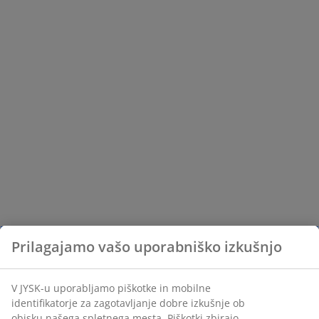
Prilagajamo vašo uporabniško izkušnjo
V JYSK-u uporabljamo piškotke in mobilne
identifikatorje za zagotavljanje dobre izkušnje ob
obisku našega spletnega mesta. Piškotki zbirajo