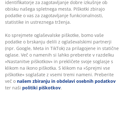
Hitra in enostavna dostava po vašem izboru
Modularni dvosed, ki vključuje 2 modula, ki ju je
mogoče prilagoditi vašemu prostoru. 1 modul za
ležalnik in 1 modul z odprtim koncem: Tkanina. Sedež z
žepkastimi vzmetmi in polnilom iz pene. Naslon iz
pene. Š215xV64xG94/155 cm
Inventarna številka: S363109
Komplet sestavljajo:
Podatki o izdelku