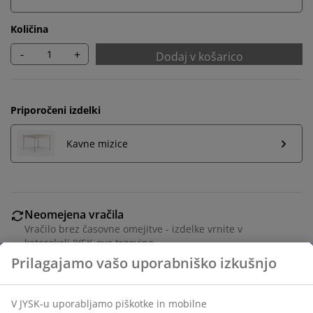
Količina
-
+
Dodaj v košarico
Priporočeni izdelki
Kavne mizice
Neomejena vračila
Vračilo brez časovne omejitve - izdelke vrnite v
katerokoli JYSK-ovo trgovino
Jamstvo cene
30 dni jamstva cene na vse izdelke
Fleksibilne možnosti dostave