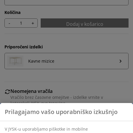
Količina
-
+
Dodaj v košarico
Priporočeni izdelki
Kavne mizice
Neomejena vračila
Vračilo brez časovne omejitve - izdelke vrnite v
katerokoli JYSK-ovo trgovino
Jamstvo cene
30 dni jamstva cene na vse izdelke
Fleksibilne možnosti dostave