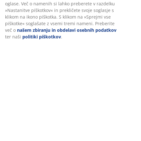
(
19
)
Dostava