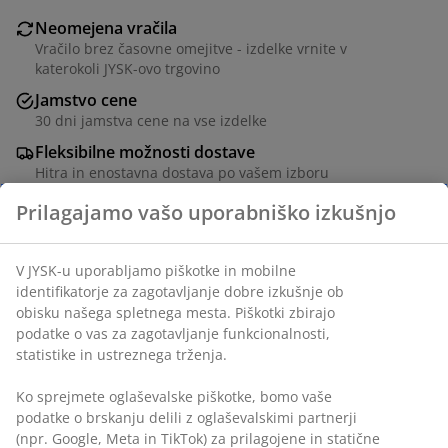
Neomejena vračila
Vračilo brez časovne omejitve - izdelke vrnite v
katerokoli JYSK-ovo trgovino
Jamstvo cene
30 dni jamstva cene na vse izdelke
Fleksibilne možnosti dostave
Hitra in enostavna dostava po vašem izboru
Inventarna številka: 1759400
Podatki o izdelku
Ocene