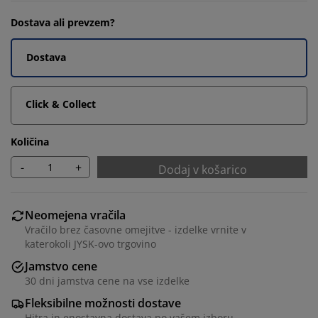
Dostava ali prevzem?
Dostava
Click & Collect
Količina
-
+
Dodaj v košarico
Neomejena vračila
Vračilo brez časovne omejitve - izdelke vrnite v
katerokoli JYSK-ovo trgovino
Jamstvo cene
30 dni jamstva cene na vse izdelke
Fleksibilne možnosti dostave
Hitra in enostavna dostava po vašem izboru