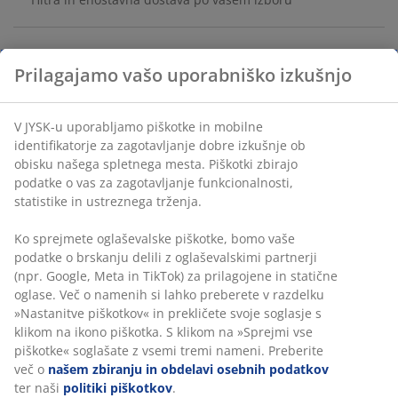
Prilagajamo vašo uporabniško izkušnjo
Ovojni papir v različnih izvedbah, predvsem v modri in
beli barvi. Izdelan iz recikliranega FSC® papirja.
Š70xD600 cm
V JYSK-u uporabljamo piškotke in mobilne
identifikatorje za zagotavljanje dobre izkušnje ob
Inventarna številka: 4911989
obisku našega spletnega mesta. Piškotki zbirajo
podatke o vas za zagotavljanje funkcionalnosti,
statistike in ustreznega trženja.
Podatki o izdelku
Ko sprejmete oglaševalske piškotke, bomo vaše
podatke o brskanju delili z oglaševalskimi partnerji
(npr. Google, Meta in TikTok) za prilagojene in statične
oglase. Več o namenih si lahko preberete v razdelku
Ocene
»Nastanitve piškotkov« in prekličete svoje soglasje s
klikom na ikono piškotka. S klikom na »Sprejmi vse
(
5
)
piškotke« soglašate z vsemi tremi nameni. Preberite
več o
našem zbiranju in obdelavi osebnih podatkov
ter naši
politiki piškotkov
.