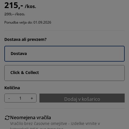
215,-
/kos.
299,- /kos.
Ponudba velja do: 01.09.2026
Dostava ali prevzem?
Dostava
Click & Collect
Količina
-
+
Dodaj v košarico
Neomejena vračila
Vračilo brez časovne omejitve - izdelke vrnite v