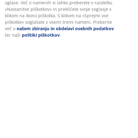
(
702
)
Dostava
Prilagajamo vašo uporabniško izkušnjo
V JYSK-u uporabljamo piškotke in mobilne identifikatorje za zago
dobre izkušnje ob obisku našega spletnega mesta. Piškotki zbira
vas za zagotavljanje funkcionalnosti, statistike in ustreznega trž
Ko sprejmete oglaševalske piškotke, bomo vaše podatke o brskanj
oglaševalskimi partnerji (npr. Google, Meta in TikTok) za prilagoj
statične oglase. Več o namenih si lahko preberete v razdelku »N