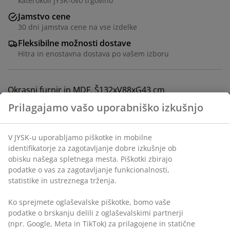
katerokoli JYSK-ovo trgovino
Jamstvo cene
30 dni jamstva cene na vse izdelke
Fleksibilne možnosti dostave
Hitra in enostavna dostava po vašem izboru
Okrasni furnir in MDF. Š132xV88xG43 cm
Inventarna številka: 3699007
Navodila za sestavljanje
Podatki o izdelku
Ocene