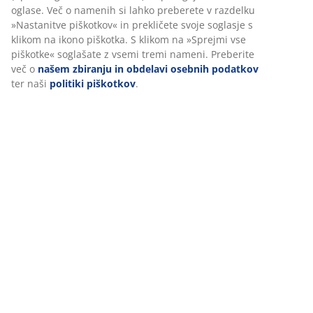
Ocene
(
20
)
Dostava
Prilagajamo vašo uporabniško izkušnjo
V JYSK-u uporabljamo piškotke in mobilne identifikatorje za zago
dobre izkušnje ob obisku našega spletnega mesta. Piškotki zbira
vas za zagotavljanje funkcionalnosti, statistike in ustreznega trž
Ko sprejmete oglaševalske piškotke, bomo vaše podatke o brskanj
oglaševalskimi partnerji (npr. Google, Meta in TikTok) za prilagoj
statične oglase. Več o namenih si lahko preberete v razdelku »N