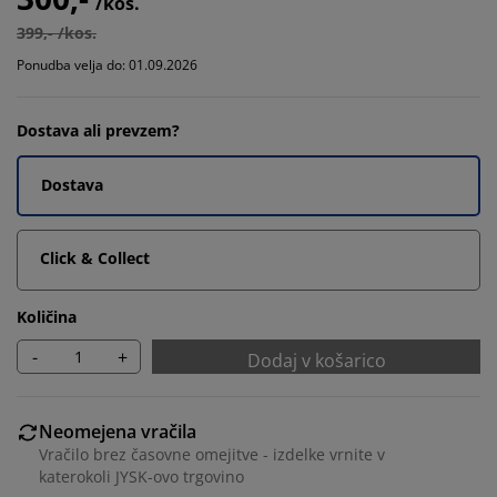
/kos.
399,- /kos.
Ponudba velja do: 01.09.2026
Dostava ali prevzem?
Dostava
Click & Collect
Količina
-
+
Dodaj v košarico
Neomejena vračila
Vračilo brez časovne omejitve - izdelke vrnite v
katerokoli JYSK-ovo trgovino