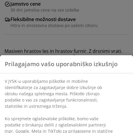
Jamstvo cene
30 dni jamstva cene na vse izdelke
Fleksibilne možnosti dostave
Hitra in enostavna dostava po vašem izboru
Masiven hrastov les in hrastov furnir. Z drsnimi vrati.
Predali z odpiranjem na dotik. Š140xV77xG40 cm
Inventarna številka: 3640312
Navodila za sestavljanje
Podatki o izdelku