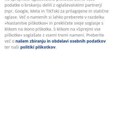
Podatki o izdelku
Ocene
(
11
)
Dostava