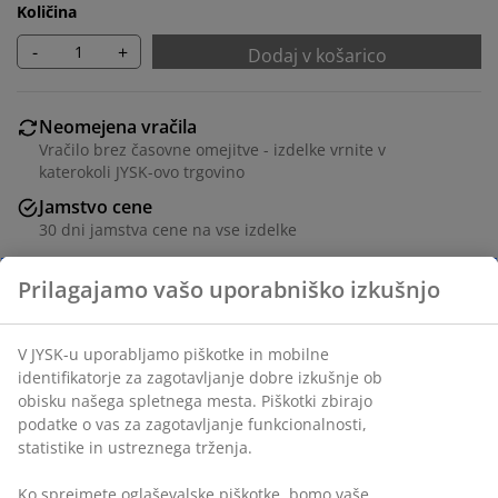
Količina
-
+
Dodaj v košarico
Neomejena vračila
Vračilo brez časovne omejitve - izdelke vrnite v
katerokoli JYSK-ovo trgovino
Jamstvo cene
30 dni jamstva cene na vse izdelke
Fleksibilne možnosti dostave
Hitra in enostavna dostava po vašem izboru
Okrasni furnir in kaljeno steklo. Š100xV186xG44 cm
Inventarna številka: 3640321
Navodila za sestavljanje