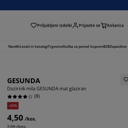
Priljubljeni izdelki
Prijavite se
Košarica
Navdih
Letaki in katalogi
Trgovine
Služba za pomoč kupcem
B2B
Zaposlitve
GESUNDA
Dozirnik mila GESUNDA mat glaziran
(
8
)
-43%
4,50
/kos.
7,99 /kos.