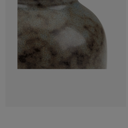
25%
0%
12.5%