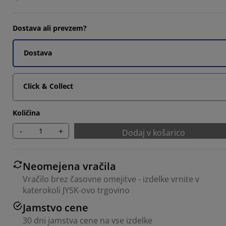
Dostava ali prevzem?
Dostava
Click & Collect
Količina
-
+
Dodaj v košarico
Neomejena vračila
Vračilo brez časovne omejitve - izdelke vrnite v
katerokoli JYSK-ovo trgovino
Jamstvo cene
30 dni jamstva cene na vse izdelke