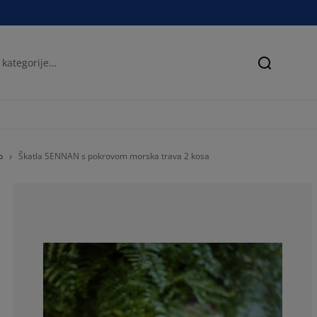
Iskanje
o
Škatla SENNAN s pokrovom morska trava 2 kosa
50%
16.6666666666