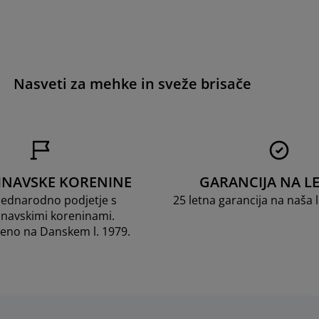
Nasveti za mehke in sveže brisače
INAVSKE KORENINE
GARANCIJA NA LE
dnarodno podjetje s
25 letna garancija na naša
navskimi koreninami.
jeno na Danskem l. 1979.