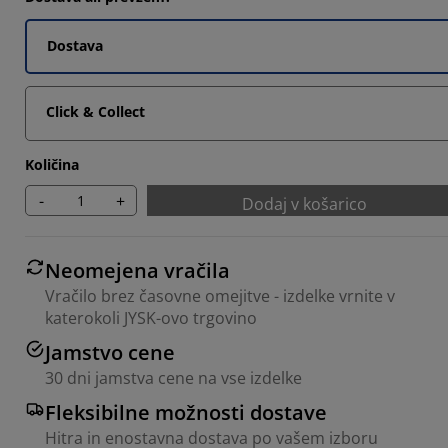
Dostava
3333%
Click & Collect
Količina
-
+
Dodaj v košarico
Neomejena vračila
Vračilo brez časovne omejitve - izdelke vrnite v
katerokoli JYSK-ovo trgovino
Jamstvo cene
30 dni jamstva cene na vse izdelke
Fleksibilne možnosti dostave
Hitra in enostavna dostava po vašem izboru