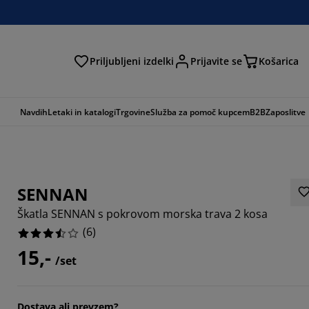
Priljubljeni izdelki
Prijavite se
Košarica
Navdih
Letaki in katalogi
Trgovine
Služba za pomoč kupcem
B2B
Zaposlitve
SENNAN
Škatla SENNAN s pokrovom morska trava 2 kosa
(
6
)
15,-
/set
66664%
Dostava ali prevzem?