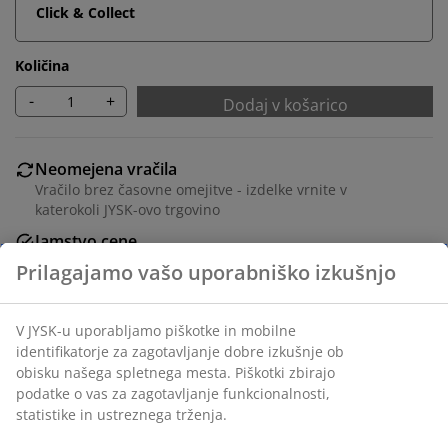
Click & Collect
Količina
-
+
Dodaj v košarico
Neomejena vračila
Vračilo brez časovne omejitve - izdelke vrnite v
katerokoli JYSK-ovo trgovino
Jamstvo cene
30 dni jamstva cene na vse izdelke
Fleksibilne možnosti dostave
Hitra in enostavna dostava po vašem izboru
100% poliester (25% recikliran). Velikost S/M