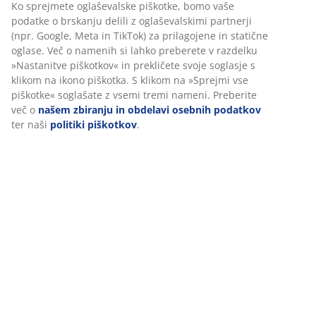
Inventarna številka: 2817006
Podatki o izdelku
Ocene
(
112
)
Dostava
Prilagajamo vašo uporabniško izkušnjo
V JYSK-u uporabljamo piškotke in mobilne identifikatorje za zago
dobre izkušnje ob obisku našega spletnega mesta. Piškotki zbir
o vas za zagotavljanje funkcionalnosti, statistike in ustreznega t