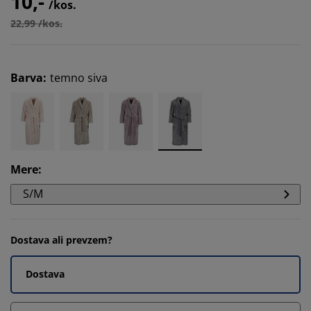
10,-
/kos.
22,99 /kos.
Barva
:
temno siva
Mere
:
S/M
Dostava ali prevzem?
Dostava