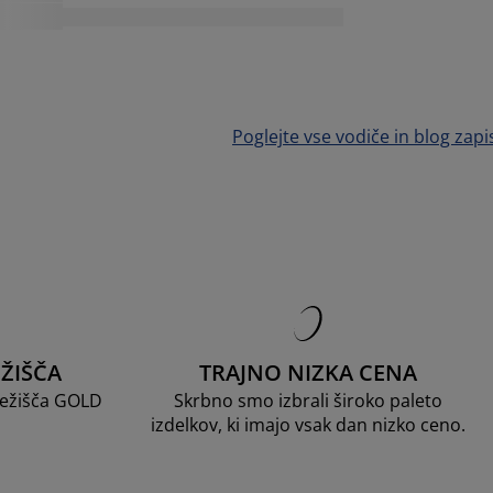
Poglejte vse vodiče in blog zapi
ŽIŠČA
TRAJNO NIZKA CENA
 ležišča GOLD
Skrbno smo izbrali široko paleto
izdelkov, ki imajo vsak dan nizko ceno.