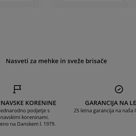
Nasveti za mehke in sveže brisače
INAVSKE KORENINE
GARANCIJA NA LE
dnarodno podjetje s
25 letna garancija na naša
navskimi koreninami.
jeno na Danskem l. 1979.