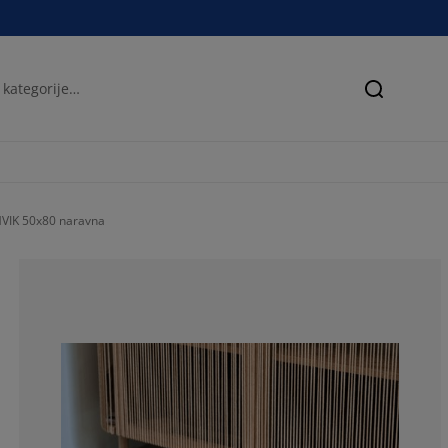
Iskanje
MVIK 50x80 naravna
100%
0%