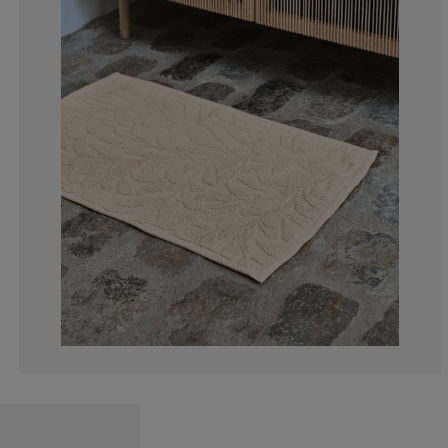
0%
0%
0%