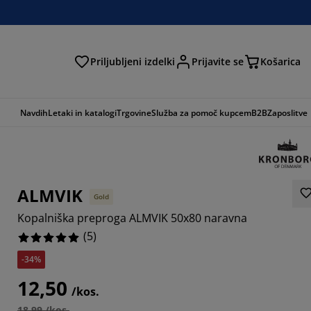
Priljubljeni izdelki
Prijavite se
Košarica
Navdih
Letaki in katalogi
Trgovine
Služba za pomoč kupcem
B2B
Zaposlitve
ALMVIK
Gold
Kopalniška preproga ALMVIK 50x80 naravna
(
5
)
-34%
12,50
/kos.
18,99 /kos.