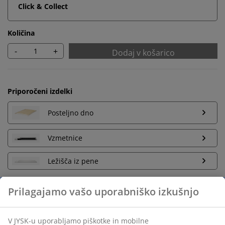
Click & Collect
Količina
-
+
Dodaj v košarico
Priporočeni izdelki
Posteljno dno
Vzmetnice
Ležišča iz pene
Neomejena vračila
Vračilo brez časovne omejitve - izdelke vrnite v