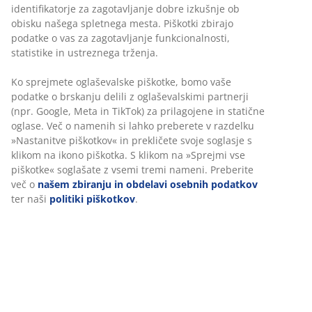
katerokoli JYSK-ovo trgovino
Jamstvo cene
30 dni jamstva cene na vse izdelke
Fleksibilne možnosti dostave
Hitra in enostavna dostava po vašem izboru
Okrasni furnir. S prostorom za shranjevanje. Za ležišča
140x200 cm. Brez posteljnega dna in ležišča.
Š145xD205xV91 cm
Inventarna številka: 3670471
Navodila za sestavljanje
Podatki o izdelku