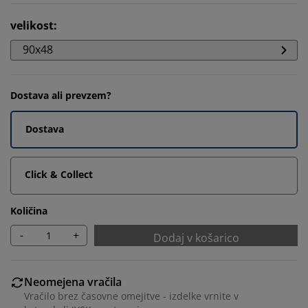
velikost
:
90x48
Dostava ali prevzem?
Dostava
Click & Collect
Količina
-
+
Dodaj v košarico
Neomejena vračila
Vračilo brez časovne omejitve - izdelke vrnite v