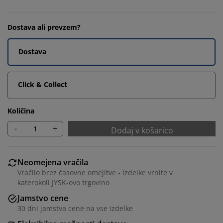
Dostava ali prevzem?
Dostava
Click & Collect
Količina
-
+
Dodaj v košarico
Neomejena vračila
Vračilo brez časovne omejitve - izdelke vrnite v
katerokoli JYSK-ovo trgovino
Jamstvo cene
30 dni jamstva cene na vse izdelke