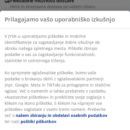
Fleksibilne možnosti dostave
Hitra in enostavna dostava po vašem izboru
Prilagajamo vašo uporabniško izkušnjo
Inventarna številka: 1845380
V JYSK-u uporabljamo piškotke in mobilne
identifikatorje za zagotavljanje dobre izkušnje ob
obisku našega spletnega mesta. Piškotki zbirajo
Podatki o izdelku
podatke o vas za zagotavljanje funkcionalnosti,
statistike in ustreznega trženja.
Ko sprejmete oglaševalske piškotke, bomo vaše
Ocene
podatke o brskanju delili z oglaševalskimi partnerji
(npr. Google, Meta in TikTok) za prilagojene in statične
(
4
)
oglase. Več o namenih si lahko preberete v razdelku
»Nastanitve piškotkov« in prekličete svoje soglasje s
klikom na ikono piškotka. S klikom na »Sprejmi vse
Dostava
piškotke« soglašate z vsemi tremi nameni. Preberite
več o
našem zbiranju in obdelavi osebnih podatkov
ter naši
politiki piškotkov
.