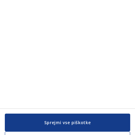
Kategorije
Kategorije
Pomoč kupcem
Pomoč kupcem
JYSK
JYSK
SEDEŽ PODJETJA
Sledite podjetju JYSK
Sprejmi vse piškotke