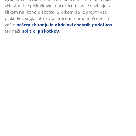
Dostava
Prilagajamo vašo uporabniško izkušnjo
V JYSK-u uporabljamo piškotke in mobilne identifikatorje za zago
dobre izkušnje ob obisku našega spletnega mesta. Piškotki zbira
vas za zagotavljanje funkcionalnosti, statistike in ustreznega trž
Ko sprejmete oglaševalske piškotke, bomo vaše podatke o brskanj
oglaševalskimi partnerji (npr. Google, Meta in TikTok) za prilagoj