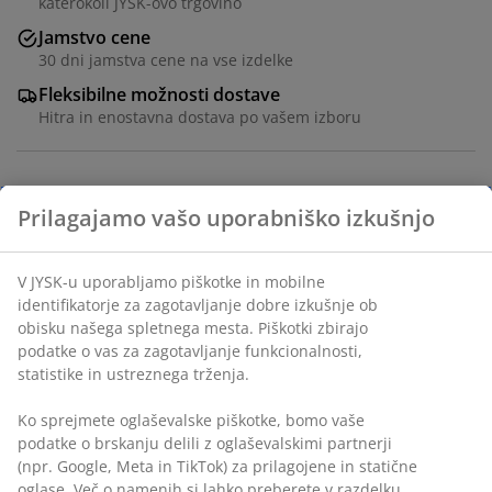
katerokoli JYSK-ovo trgovino
Jamstvo cene
30 dni jamstva cene na vse izdelke
Fleksibilne možnosti dostave
Hitra in enostavna dostava po vašem izboru
Inventarna številka: 1824080
Podatki o izdelku
Ocene
(
21
)