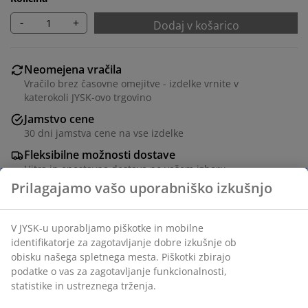
-
+
Dodaj v košarico
Neomejena vračila
Vračilo brez časovne omejitve - izdelke vrnite v
katerokoli JYSK-ovo trgovino
Jamstvo cene
30 dni jamstva cene na vse izdelke
Fleksibilne možnosti dostave
Hitra in enostavna dostava po vašem izboru
100% bombažni perkal. 140x200+50x70/75 cm
Inventarna številka: 1843680