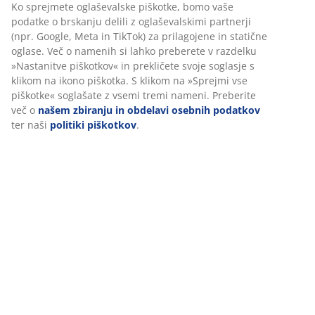
Podatki o izdelku
Ocene
(
20
)
O znamki
Prilagajamo vašo uporabniško izkušnjo
V JYSK-u uporabljamo piškotke in mobilne identifikatorje za
Dostava
zagotavljanje dobre izkušnje ob obisku našega spletnega mesta.
Piškotki zbirajo podatke o vas za zagotavljanje funkcionalnosti,
statistike in ustreznega trženja.
Ko sprejmete oglaševalske piškotke, bomo vaše podatke o brska
delili z oglaševalskimi partnerji (npr. Google, Meta in TikTok) za
prilagojene in statične oglase. Več o namenih si lahko preberete
razdelku »Nastanitve piškotkov« in prekličete svoje soglasje s kl