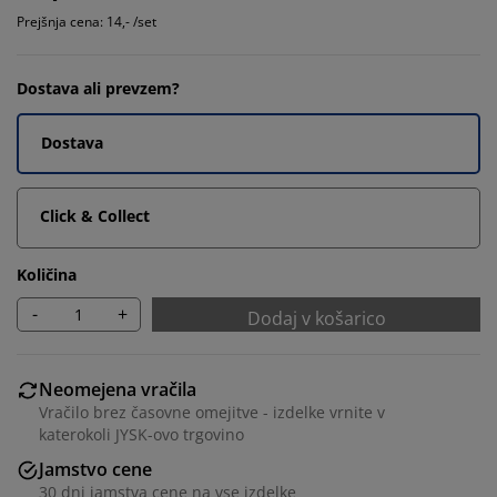
Prejšnja cena: 14,- /set
Dostava ali prevzem?
Dostava
Click & Collect
Količina
-
+
Dodaj v košarico
Neomejena vračila
Vračilo brez časovne omejitve - izdelke vrnite v
katerokoli JYSK-ovo trgovino
Jamstvo cene
30 dni jamstva cene na vse izdelke