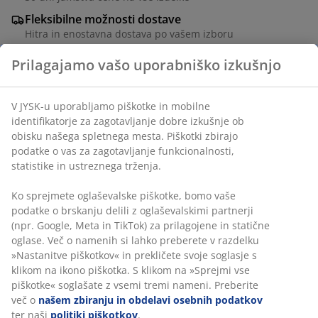
Fleksibilne možnosti dostave
Hitra in enostavna dostava po vašem izboru
100% bombaž. 140x200+50x70/75 cm
Prilagajamo vašo uporabniško izkušnjo
Inventarna številka: 1815180
V JYSK-u uporabljamo piškotke in mobilne identifikatorje za
zagotavljanje dobre izkušnje ob obisku našega spletnega
mesta. Piškotki zbirajo podatke o vas za zagotavljanje
Podatki o izdelku
funkcionalnosti, statistike in ustreznega trženja.
Ko sprejmete oglaševalske piškotke, bomo vaše podatke o
brskanju delili z oglaševalskimi partnerji (npr. Google,
Ocene
Meta in TikTok) za prilagojene in statične oglase. Več o
(
5
)
namenih si lahko preberete v razdelku »Nastanitve
piškotkov« in prekličete svoje soglasje s klikom na ikono
piškotka. S klikom na »Sprejmi vse piškotke« soglašate z