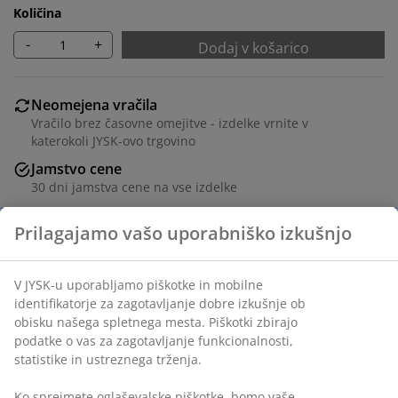
Količina
-
+
Dodaj v košarico
Neomejena vračila
Vračilo brez časovne omejitve - izdelke vrnite v
katerokoli JYSK-ovo trgovino
Jamstvo cene
30 dni jamstva cene na vse izdelke
Fleksibilne možnosti dostave
Hitra in enostavna dostava po vašem izboru
Krep iz poliestra/bombaža.
140x200+50x70/75 cm
Inventarna številka: 1810380