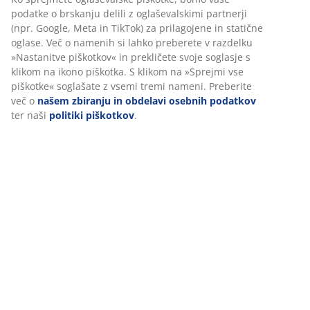
Podatki o izdelku
Ocene
(
1
)
Dostava
Prilagajamo vašo uporabniško izkušnjo
V JYSK-u uporabljamo piškotke in mobilne identifikatorje za zago
dobre izkušnje ob obisku našega spletnega mesta. Piškotki zbira
podatke o vas za zagotavljanje funkcionalnosti, statistike in ust
trženja.
Ko sprejmete oglaševalske piškotke, bomo vaše podatke o brskanj
oglaševalskimi partnerji (npr. Google, Meta in TikTok) za prilagoj