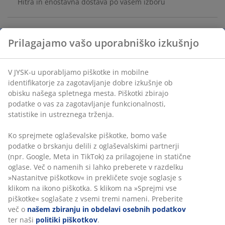
Hitra in enostavna dostava po vašem izboru
Prilagajamo vašo uporabniško izkušnjo
100% poliestrska mikrovlakna (100% reciklirana).
140x200+50x70/75 cm
V JYSK-u uporabljamo piškotke in mobilne
Inventarna številka: 1814080
identifikatorje za zagotavljanje dobre izkušnje ob
obisku našega spletnega mesta. Piškotki zbirajo
podatke o vas za zagotavljanje funkcionalnosti,
statistike in ustreznega trženja.
Podatki o izdelku
Ko sprejmete oglaševalske piškotke, bomo vaše
podatke o brskanju delili z oglaševalskimi partnerji
(npr. Google, Meta in TikTok) za prilagojene in statične
Ocene
oglase. Več o namenih si lahko preberete v razdelku
»Nastanitve piškotkov« in prekličete svoje soglasje s
(
1
)
klikom na ikono piškotka. S klikom na »Sprejmi vse
piškotke« soglašate z vsemi tremi nameni. Preberite
več o
našem zbiranju in obdelavi osebnih podatkov
ter naši
politiki piškotkov
.
Dostava