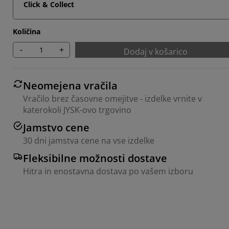
Click & Collect
Količina
-
+
Dodaj v košarico
Neomejena vračila
Vračilo brez časovne omejitve - izdelke vrnite v
katerokoli JYSK-ovo trgovino
Jamstvo cene
30 dni jamstva cene na vse izdelke
Fleksibilne možnosti dostave
Hitra in enostavna dostava po vašem izboru