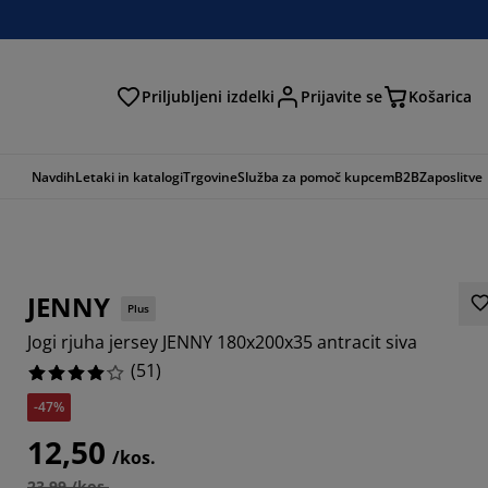
Priljubljeni izdelki
Prijavite se
Košarica
Navdih
Letaki in katalogi
Trgovine
Služba za pomoč kupcem
B2B
Zaposlitve
JENNY
Plus
Jogi rjuha jersey JENNY 180x200x35 antracit siva
(
51
)
-47%
4117%
12,50
/kos.
647%
23,99 /kos.