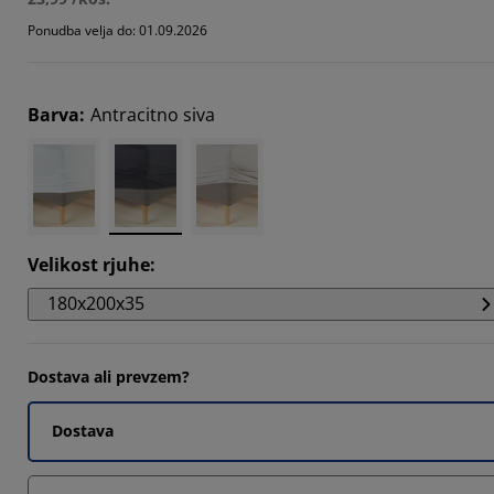
3921%
Ponudba velja do: 01.09.2026
647%
9605%
Barva
:
Antracitno siva
Velikost rjuhe
:
180x200x35
Dostava ali prevzem?
Dostava