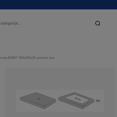
Iskanje
 jersey JENNY 180x200x35 antracit siva
64.7058823529
5.88235294117