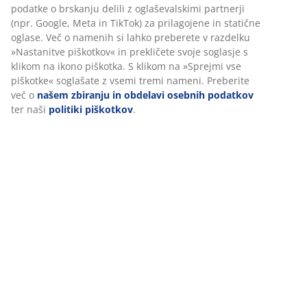
zagotavljanje dobre izkušnje ob obisku našega spletnega
Podatki o izdelku
mesta. Piškotki zbirajo podatke o vas za zagotavljanje
funkcionalnosti, statistike in ustreznega trženja.
Ko sprejmete oglaševalske piškotke, bomo vaše podatke o
Ocene
brskanju delili z oglaševalskimi partnerji (npr. Google, Meta
(
70
)
in TikTok) za prilagojene in statične oglase. Več o namenih si
lahko preberete v razdelku »Nastanitve piškotkov« in
prekličete svoje soglasje s klikom na ikono piškotka. S klikom
na »Sprejmi vse piškotke« soglašate z vsemi tremi nameni.
Dostava
Preberite več o
našem zbiranju in obdelavi osebnih
podatkov
ter naši
politiki piškotkov
.