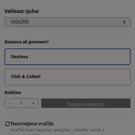
Velikost rjuhe
:
160x200
Dostava ali prevzem?
Dostava
Click & Collect
Količina
-
+
Dodaj v košarico
Neomejena vračila
Vračilo brez časovne omejitve - izdelke vrnite v