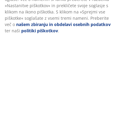
Dostava
Prilagajamo vašo uporabniško izkušnjo
V JYSK-u uporabljamo piškotke in mobilne identifikatorje za zago
dobre izkušnje ob obisku našega spletnega mesta. Piškotki zbira
vas za zagotavljanje funkcionalnosti, statistike in ustreznega trž
Ko sprejmete oglaševalske piškotke, bomo vaše podatke o brskanj
oglaševalskimi partnerji (npr. Google, Meta in TikTok) za prilagoj