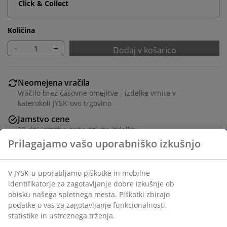
Click & Collect
Količina
-
+
Dodaj v košarico
Neomejena vračila
Vračilo brez časovne omejitve - izdelke vrnite v
katerokoli JYSK-ovo trgovino
Jamstvo cene
30 dni jamstva cene na vse izdelke
Fleksibilne možnosti dostave
Hitra in enostavna dostava po vašem izboru
Inventarna številka: 1624244