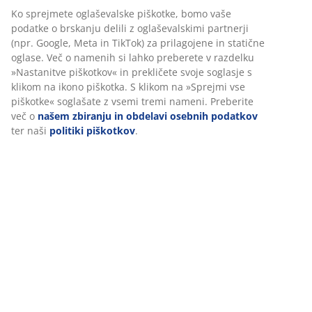
Podatki o izdelku
Ocene
(
13
)
O znamki
Dostava
Prilagajamo vašo uporabniško izkušnjo