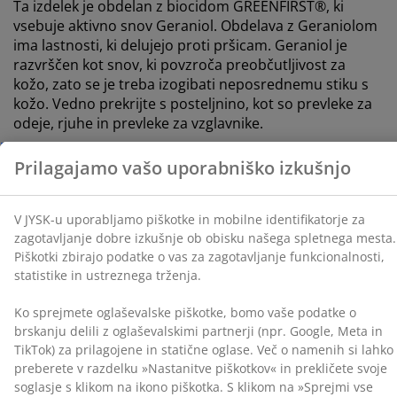
identifikatorje za zagotavljanje dobre izkušnje ob
Ta izdelek je obdelan z biocidom GREENFIRST®, ki
obisku našega spletnega mesta. Piškotki zbirajo
vsebuje aktivno snov Geraniol. Obdelava z Geraniolom
podatke o vas za zagotavljanje funkcionalnosti,
ima lastnosti, ki delujejo proti pršicam. Geraniol je
statistike in ustreznega trženja.
razvrščen kot snov, ki povzroča preobčutljivost za
kožo, zato se je treba izogibati neposrednemu stiku s
Ko sprejmete oglaševalske piškotke, bomo vaše
kožo. Vedno prekrijte s posteljnino, kot so prevleke za
podatke o brskanju delili z oglaševalskimi partnerji
odeje, rjuhe in prevleke za vzglavnike.
(npr. Google, Meta in TikTok) za prilagojene in statične
oglase. Več o namenih si lahko preberete v razdelku
»Nastanitve piškotkov« in prekličete svoje soglasje s
Inventarna številka: 4249504
klikom na ikono piškotka. S klikom na »Sprejmi vse
piškotke« soglašate z vsemi tremi nameni. Preberite
več o
našem zbiranju in obdelavi osebnih podatkov
ter naši
politiki piškotkov
.
Podatki o izdelku
Ocene
(
140
)