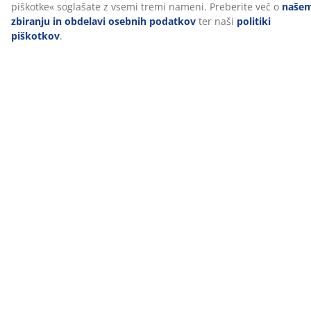
O znamki
Dostava