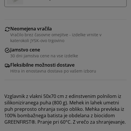
Neomejena vračila
Vračilo brez časovne omejitve - izdelke vrnite v
katerokoli JYSK-ovo trgovino
Jamstvo cene
30 dni jamstva cene na vse izdelke
Fleksibilne možnosti dostave
Hitra in enostavna dostava po vašem izboru
Vzglavnik z vlakni 50x70 cm z edinstvenim polnilom iz
silikoniziranega puha (800 g). Mehek in lahek umetni
Prilagajamo vašo uporabniško izkušnjo
puh preprosto ohranja svojo obliko. Mehka prevleka iz
100% bombažnega batista je obdelana z biocidom
GREENFIRST®. Pranje pri 60°C. Z vrečo za shranjevanje.
V JYSK-u uporabljamo piškotke in mobilne