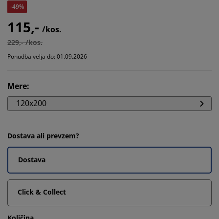
-49%
115,-
/kos.
229,- /kos.
Ponudba velja do: 01.09.2026
Mere
:
120x200
Dostava ali prevzem?
Dostava
Click & Collect
Količina