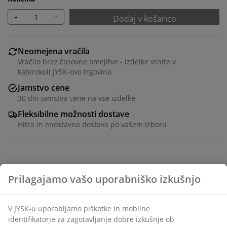
-
+
Dodaj v košarico
Neomejena vračila
Vračilo brez časovne omejitve - izdelke vrnite v
katerokoli JYSK-ovo trgovino
Jamstvo cene
30 dni jamstva cene na vse izdelke
Fleksibilne možnosti dostave
Hitra in enostavna dostava po vašem izboru
Nadvložek 120x200 cm z jedrom iz hladne pene. Pralna
raztegljiva prevleka iz 100% poliestra (51%
recikliranega) z mehkim, gostim prešitjem. Prevleka je
obdelana z biocidom GREENFIRST®. Višina: 6 cm.
Ta izdelek je obdelan z biocidom GREENFIRST®, ki