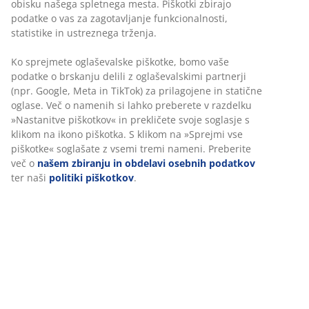
vsebuje aktivno snov Geraniol. Obdelava z Geraniolom
ima lastnosti, ki delujejo proti pršicam. Geraniol je
razvrščen kot snov, ki povzroča preobčutljivost za
kožo, zato se je treba izogibati neposrednemu stiku s
kožo. Vedno prekrijte s posteljnino, kot so prevleke za
odeje, rjuhe in prevleke za vzglavnike.
Inventarna številka: 3444146
Podatki o izdelku
Ocene
(
41
)