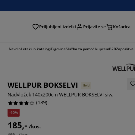
Priljubljeni izdelki
Prijavite se
Košarica
Navdih
Letaki in katalogi
Trgovine
Služba za pomoč kupcem
B2B
Zaposlitve
WELLPUR BOKSELVI
Gold
Nadvložek 140x200cm WELLPUR BOKSELVI siva
(
189
)
-60%
5025%
185,-
/kos.
164%
469,- /kos.