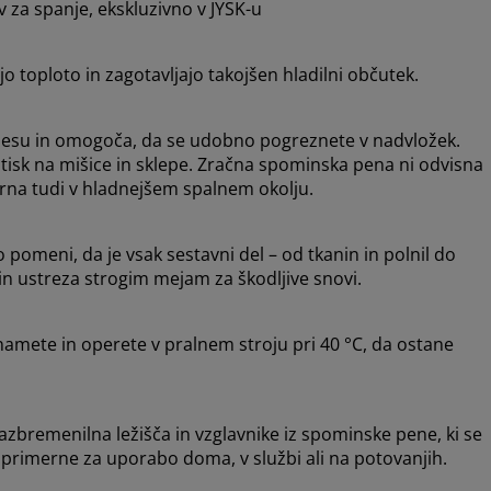
za spanje, ekskluzivno v JYSK-u
jo toploto in zagotavljajo takojšen hladilni občutek.
lesu in omogoča, da se udobno pogreznete v nadvložek.
isk na mišice in sklepe. Zračna spominska pena ni odvisna
rna tudi v hladnejšem spalnem okolju.
omeni, da je vsak sestavni del – od tkanin in polnil do
 in ustreza strogim mejam za škodljive snovi.
namete in operete v pralnem stroju pri 40 °C, da ostane
bremenilna ležišča in vzglavnike iz spominske pene, ki se
, primerne za uporabo doma, v službi ali na potovanjih.