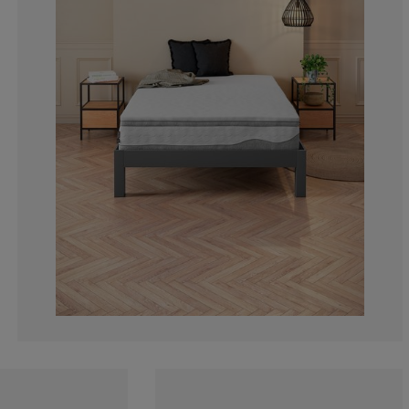
10.58201058201
6.349206349206
16.40211640211