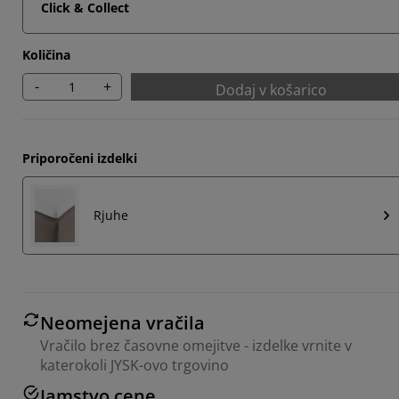
Click & Collect
Količina
-
+
Dodaj v košarico
Priporočeni izdelki
Rjuhe
Neomejena vračila
Vračilo brez časovne omejitve - izdelke vrnite v
katerokoli JYSK-ovo trgovino
Jamstvo cene