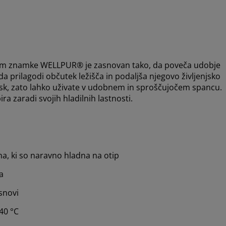
cm znamke WELLPUR® je zasnovan tako, da poveča udobje
a prilagodi občutek ležišča in podaljša njegovo življenjsko
k, zato lahko uživate v udobnem in sproščujočem spancu.
a zaradi svojih hladilnih lastnosti.
na, ki so naravno hladna na otip
a
snovi
 40 °C