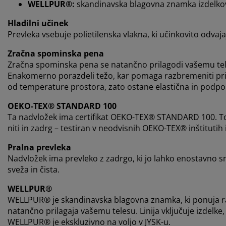
WELLPUR®:
skandinavska blagovna znamka izdelkov 
Hladilni učinek
Prevleka vsebuje polietilenska vlakna, ki učinkovito odvaja
Zračna spominska pena
Zračna spominska pena se natančno prilagodi vašemu te
Enakomerno porazdeli težo, kar pomaga razbremeniti prit
od temperature prostora, zato ostane elastična in podpo
OEKO-TEX® STANDARD 100
Ta nadvložek ima certifikat OEKO-TEX® STANDARD 100. To p
niti in zadrg – testiran v neodvisnih OEKO-TEX® inštitutih
Pralna prevleka
Nadvložek ima prevleko z zadrgo, ki jo lahko enostavno s
sveža in čista.
WELLPUR®
WELLPUR® je skandinavska blagovna znamka, ki ponuja raz
natančno prilagaja vašemu telesu. Linija vključuje izdelke
WELLPUR® je ekskluzivno na voljo v JYSK-u.