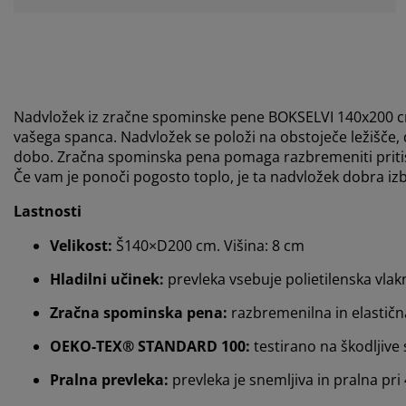
Nadvložek iz zračne spominske pene BOKSELVI 140x200 
vašega spanca. Nadvložek se položi na obstoječe ležišče, d
dobo. Zračna spominska pena pomaga razbremeniti pritis
Če vam je ponoči pogosto toplo, je ta nadvložek dobra izbir
Lastnosti
Velikost:
Š140×D200 cm. Višina: 8 cm
Hladilni učinek:
prevleka vsebuje polietilenska vlak
Zračna spominska pena:
razbremenilna in elastičn
OEKO-TEX® STANDARD 100:
testirano na škodljive 
Pralna prevleka:
prevleka je snemljiva in pralna pri