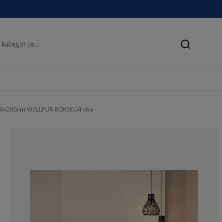
Iskanje
40x200cm WELLPUR BOKSELVI siva
55.02645502645
11.64021164021