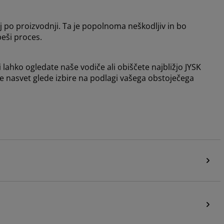
j po proizvodnji. Ta je popolnoma neškodljiv in bo
peši proces.
i lahko ogledate naše vodiče ali obiščete najbližjo JYSK
te nasvet glede izbire na podlagi vašega obstoječega