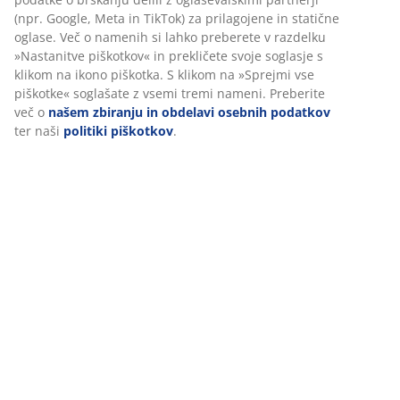
Ko sprejmete oglaševalske piškotke, bomo vaše podatke o
Ocene
brskanju delili z oglaševalskimi partnerji (npr. Google,
(
83
)
Meta in TikTok) za prilagojene in statične oglase. Več o
namenih si lahko preberete v razdelku »Nastanitve
piškotkov« in prekličete svoje soglasje s klikom na ikono
piškotka. S klikom na »Sprejmi vse piškotke« soglašate z
Dostava
vsemi tremi nameni. Preberite več o
našem zbiranju in
obdelavi osebnih podatkov
ter naši
politiki piškotkov
.