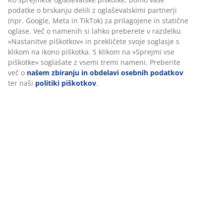
Prilagajamo vašo uporabniško izkušnjo
Ocene
(
609
)
V JYSK-u uporabljamo piškotke in mobilne identifikatorje za
zagotavljanje dobre izkušnje ob obisku našega spletnega mesta.
Piškotki zbirajo podatke o vas za zagotavljanje funkcionalnosti,
O znamki
statistike in ustreznega trženja.
Ko sprejmete oglaševalske piškotke, bomo vaše podatke o
brskanju delili z oglaševalskimi partnerji (npr. Google, Meta in
Dostava
TikTok) za prilagojene in statične oglase. Več o namenih si lahko
preberete v razdelku »Nastanitve piškotkov« in prekličete svoje
soglasje s klikom na ikono piškotka. S klikom na »Sprejmi vse
piškotke« soglašate z vsemi tremi nameni. Preberite več o
našem zbiranju in obdelavi osebnih podatkov
ter naši
politiki
piškotkov
.