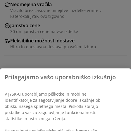
Neomejena vračila
Vračilo brez časovne omejitve - izdelke vrnite v
katerokoli JYSK-ovo trgovino
Jamstvo cene
30 dni jamstva cene na vse izdelke
Fleksibilne možnosti dostave
Hitra in enostavna dostava po vašem izboru
Pralna zaščita za vzmetnico 160x200 cm z mehkim,
gostim prešitjem. Elastični trakovi na robovih.
Inventarna številka: 3443578
Podatki o izdelku