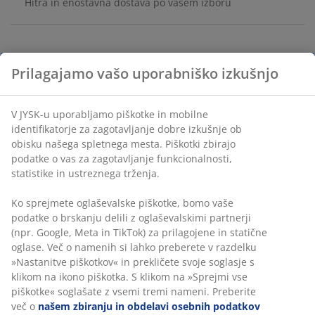
Hitra in enostavna dostava po vašem izboru
Pralna zaščita za vzmetnico 80/90x200 cm z lahkim
prešitjem iz silikoniziranih poliestrskih vlaken (100%
recikliranih). Prevleka iz mehkih 100% poliestrskih
mikrovlaken (100% recikliranih). Elastični trakovi na
robovih.
Inventarna številka: 3448027
Prilagajamo vašo uporabniško izkušnjo
Podatki o izdelku
V JYSK-u uporabljamo piškotke in mobilne identifikatorje za
zagotavljanje dobre izkušnje ob obisku našega spletnega mesta.
Ocene
Piškotki zbirajo podatke o vas za zagotavljanje funkcionalnosti,
statistike in ustreznega trženja.
(
519
)