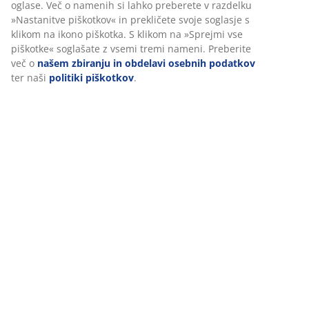
Ko sprejmete oglaševalske piškotke, bomo vaše podatke o
reciklirane). Za sedežni del stola. 50x50x8 cm
brskanju delili z oglaševalskimi partnerji (npr. Google,
Meta in TikTok) za prilagojene in statične oglase. Več o
Inventarna številka: 6400156
namenih si lahko preberete v razdelku »Nastanitve
piškotkov« in prekličete svoje soglasje s klikom na ikono
piškotka. S klikom na »Sprejmi vse piškotke« soglašate z
vsemi tremi nameni. Preberite več o
našem zbiranju in
Podatki o izdelku
obdelavi osebnih podatkov
ter naši
politiki piškotkov
.
Ocene
(
7
)
O znamki
Dostava