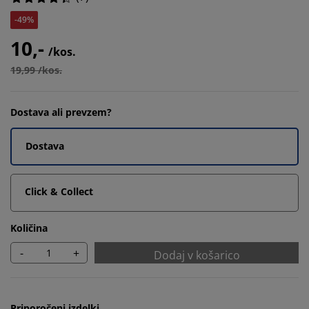
-49%
10,-
/kos.
19,99 /kos.
Dostava ali prevzem?
Dostava
Click & Collect
Količina
-
+
Dodaj v košarico
Priporočeni izdelki