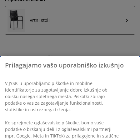
Vrtni stoli
Neomejena vračila
Vračilo brez časovne omejitve - izdelke vrnite v
katerokoli JYSK-ovo trgovino
Jamstvo cene
30 dni jamstva cene na vse izdelke
Prilagajamo vašo uporabniško izkušnjo
Fleksibilne možnosti dostave
Hitra in enostavna dostava po vašem izboru
V JYSK-u uporabljamo piškotke in mobilne identifikatorje za
zagotavljanje dobre izkušnje ob obisku našega spletnega
mesta. Piškotki zbirajo podatke o vas za zagotavljanje
funkcionalnosti, statistike in ustreznega trženja.
Luksuzna vrtna blazina s trpežno strukturno tkano
prevleko. Polnilo iz poliuretanske pene (100%