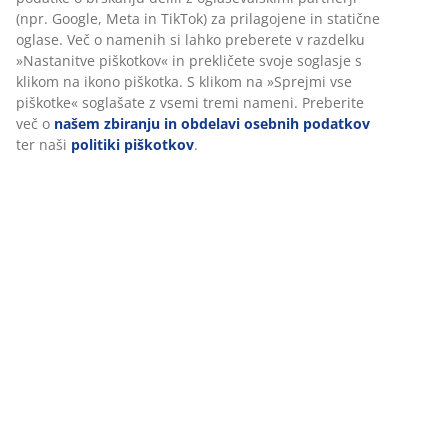
mesta. Piškotki zbirajo podatke o vas za zagotavljanje
funkcionalnosti, statistike in ustreznega trženja.
Ocene
Ko sprejmete oglaševalske piškotke, bomo vaše podatke o
(
3
)
brskanju delili z oglaševalskimi partnerji (npr. Google, Meta
in TikTok) za prilagojene in statične oglase. Več o namenih si
lahko preberete v razdelku »Nastanitve piškotkov« in
prekličete svoje soglasje s klikom na ikono piškotka. S klikom
Dostava
na »Sprejmi vse piškotke« soglašate z vsemi tremi nameni.
Preberite več o
našem zbiranju in obdelavi osebnih
podatkov
ter naši
politiki piškotkov
.