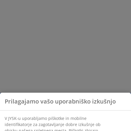
Prilagajamo vašo uporabniško izkušnjo
V JYSK-u uporabljamo piškotke in mobilne
identifikatorje za zagotavljanje dobre izkušnje ob
obisku našega spletnega mesta. Piškotki zbirajo