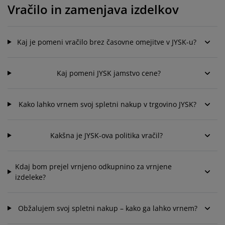
ega in zaščita pohištva
unanja svetila
juhe
steljni okvirji
uči
Vračilo in zamenjava izdelkov
ampiranje
arderobne omare
kvir divanske postelje
zdelki za dom
Kaj je pomeni vračilo brez časovne omejitve v JYSK-u?
ohištvo za spalnice
osteljna dna
zdelki za otroško sobo
Kaj pomeni JYSK jamstvo cene?
ežišča za otroke
rilo
troške postelje
Kako lahko vrnem svoj spletni nakup v trgovino JYSK?
Kakšna je JYSK-ova politika vračil?
Kdaj bom prejel vrnjeno odkupnino za vrnjene
izdeleke?
Obžalujem svoj spletni nakup – kako ga lahko vrnem?