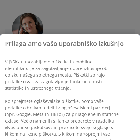
SLUŽBA ZA POMOČ KUPCEM
Prilagajamo vašo uporabniško izkušnjo
Live chat - Offline
V JYSK-u uporabljamo piškotke in mobilne
identifikatorje za zagotavljanje dobre izkušnje ob
+386 1 888 89 12
obisku našega spletnega mesta. Piškotki zbirajo
podatke o vas za zagotavljanje funkcionalnosti,
Pošljite sporočilo prek Messengerja
statistike in ustreznega trženja.
E-pošta
Ko sprejmete oglaševalske piškotke, bomo vaše
podatke o brskanju delili z oglaševalskimi partnerji
(npr. Google, Meta in TikTok) za prilagojene in statične
Delovni čas Službe za pomoč kupcem
oglase. Več o namenih si lahko preberete v razdelku
»Nastanitve piškotkov« in prekličete svoje soglasje s
klikom na ikono piškotka. S klikom na »Sprejmi vse
Ponedeljek - Petek: 08:00 - 16:00