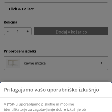
Click & Collect
Količina
-
+
Dodaj v košarico
Priporočeni izdelki
Kavne mizice
Neomejena vračila
Prilagajamo vašo uporabniško izkušnjo
Vračilo brez časovne omejitve - izdelke vrnite v
katerokoli JYSK-ovo trgovino
V JYSK-u uporabljamo piškotke in mobilne
Jamstvo cene
identifikatorje za zagotavljanje dobre izkušnje ob
30 dni jamstva cene na vse izdelke