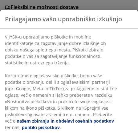
Fleksibilne možnosti dostave
Hitra in enostavna dostava po vašem izboru
Prilagajamo vašo uporabniško izkušnjo
V JYSK-u uporabljamo piškotke in mobilne
Inventarna številka: 4912721
identifikatorje za zagotavljanje dobre izkušnje ob
obisku našega spletnega mesta. Piškotki zbirajo
podatke o vas za zagotavljanje funkcionalnosti,
statistike in ustreznega trženja.
Podatki o izdelku
Ko sprejmete oglaševalske piškotke, bomo vaše
podatke o brskanju delili z oglaševalskimi partnerji
(npr. Google, Meta in TikTok) za prilagojene in statične
Ocene
oglase. Več o namenih si lahko preberete v razdelku
(
4
)
»Nastanitve piškotkov« in prekličete svoje soglasje s
klikom na ikono piškotka. S klikom na »Sprejmi vse
piškotke« soglašate z vsemi tremi nameni. Preberite
več o
našem zbiranju in obdelavi osebnih podatkov
Dostava
ter naši
politiki piškotkov
.