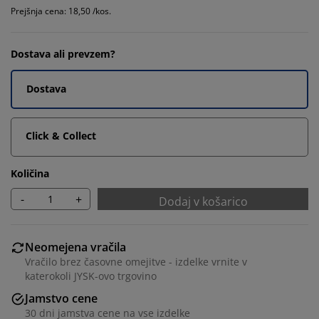
Prejšnja cena: 18,50 /kos.
Dostava ali prevzem?
Dostava
Click & Collect
Količina
-
+
Dodaj v košarico
Neomejena vračila
Vračilo brez časovne omejitve - izdelke vrnite v
katerokoli JYSK-ovo trgovino
Jamstvo cene
30 dni jamstva cene na vse izdelke