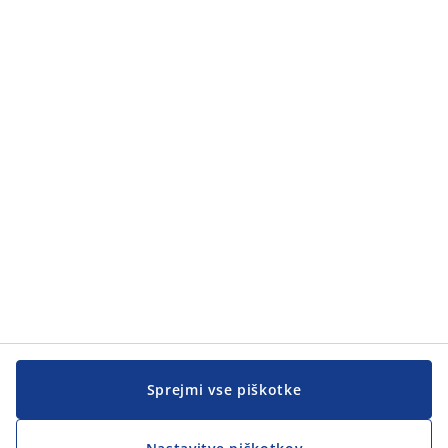
Kategorije
Kategorije
Pomoč kupcem
Pomoč kupcem
JYSK
JYSK
SEDEŽ PODJETJA
Sledite podjetju JYSK
Sprejmi vse piškotke